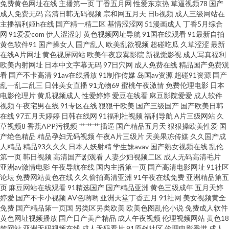
免费黄色网址在线
主播第一页
丁香五月网
性爱东京热
草逼视频78
国产
成人免费无码
高清日韩无码视频
宗和网五月天
日b视频
成人三级网站在
资源 日日操B 俺去也伊人影院 久久大香蕉网 色五月在线 www473p 黄色A片
主播福利姬h在线
国产精一精二区
基情涩涩网
51漫画成人
丁香5月综合
网
91爱爱com
伊人涩涩射
黄色视频网址导航
91国在线观看
91最新自拍
黄色软件91
国产操女人
国产乱人
欧美乱欲视频
超碰吃瓜
久草涩涩
最新
人与兽 91人妻视频 福利社老司机 人人婷婷五月天 51视频福利 超碰GAO导航
在线A片网址
黄色视屏网站
欧美午夜寂寞影院
新视觉影视
成人写真福利
欧美内射网址
日本中文字幕无码
97日穴网
成人免费在线
精品国产免费观
黑丝91网站 日韩欧美综合 五月福利社区 av三级网 蜜桃福利影院 在线电影黄
看
国产不卡高清
91av在线播放
91制作传媒
岛国av资源
超碰91资源
国产
乱一乱二乱三
日韩美女直播
91尤物69
蜜桃午夜激情
免费伦理电影
日本
电影伦理片
黄瓜视频成人
性爱婷婷
爱豆在线看
麻豆影院爱爱
成人软件
色 超碰操人 欧美日韩123 3级片av片网 超碰总站 激情四射影院 欧美亚洲本韩
视频
午夜宅男在线
91专区在线
狠狠干欧美
国产三级国产
国产欧美日韩
在线
97五月天婷婷
日韩在线网
91福利社视频
福利导航
A片三级网站
久
精品 在线直播91 欧美A片在线播放 91在线免费看 欧美色网 91小网站 三级片
草视频8
香蕉APP污视频
艹艹艹插逼
国产精品五月天
狠狠操欧美性爱
国
产绝色精品
精品孕妇无码视频
午夜A片三级片
天美果冻传媒
久久国产成
人精品
精品93久久久
日本人妖射精
学生妹avav
国产熟女视频在线
乱伦
在线导航 91拍拍视频 豆花18在线网页 麻豆瑟瑟视频 四虎亚洲在线观看 91你
第一页
韩日视频
高清国产剧观看
人妻少妇视频二区
成人无码高清毛片
亚洲av激情电影
午夜导航在线
国内主播第一页
国产高清电影网址
91社区
懂的在线 超碰人人爱人人做 玖草资源站 激情瑟瑟 青草青草 丁香综合素人 狼
论坛
免费网站黄色在线
久久偷拍高清亚洲
91午夜在线免费
亚洲精品第五
页
麻豆网站在线观看
91精选国产
国产精品亚洲
黄色三级成年
五月天婷
婷爱
国产不卡小视频
AV色哟哟
亚洲天堂丁香五月
91社网
美女视频黄全
友福利在线观看 97在线视 狠狠撸最新 欧美中文日韩 香蕉视频下载污 av高清
免费
国产精品第一页国
另类区另类欧美
欧美色图乱伦小说
免费成人软件
黄色网址视频播放
国产日产美产精品
成人午夜视频
伦理视频网站
黄色18
不卡 国产干逼视频 超碰97成人 内射91白虎白丝 91深夜网站色 狼友福利社 超
禁网站
亚洲无码视频在线
成人无码看片
91原创社区
伦理电影香港
成人