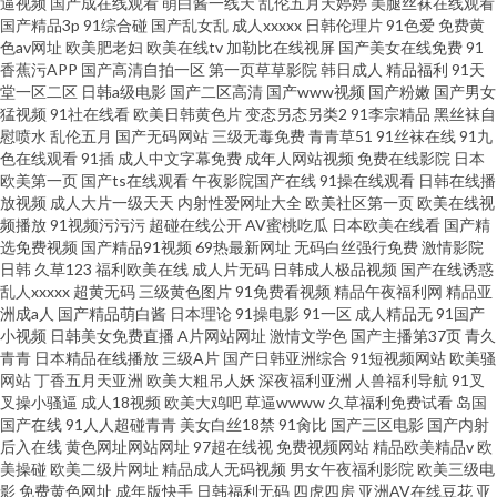
逼视频
国产成在线观看
萌白酱一线天
乱伦五月天婷婷
美腿丝袜在线观看
国产精品3p
91综合碰
国产乱女乱
成人xxxxx
日韩伦理片
91色爱
免费黄
色av网址
欧美肥老妇
欧美在线tv
加勒比在线视屏
国产美女在线免费
91
香蕉污APP
国产高清自拍一区
第一页草草影院
韩日成人
精品福利
91天
堂一区二区
日韩a级电影
国产二区高清
国产www视频
国产粉嫩
国产男女
猛视频
91社在线看
欧美日韩黄色片
变态另态另类2
91李宗精品
黑丝袜自
慰喷水
乱伦五月
国产无码网站
三级无毒免费
青青草51
91丝袜在线
91九
色在线观看
91插
成人中文字幕免费
成年人网站视频
免费在线影院
日本
欧美第一页
国产ts在线观看
午夜影院国产在线
91操在线观看
日韩在线播
放视频
成人大片一级天天
内射性爱网址大全
欧美社区第一页
欧美在线视
频播放
91视频污污污
超碰在线公开
AV蜜桃吃瓜
日本欧美在线看
国产精
选免费视频
国产精品91视频
69热最新网址
无码白丝强行免费
激情影院
日韩
久草123
福利欧美在线
成人片无码
日韩成人极品视频
国产在线诱惑
乱人xxxxx
超黄无码
三级黄色图片
91免费看视频
精品午夜福利网
精品亚
洲成a人
国产精品萌白酱
日本理论
91操电影
91一区
成人精品无
91国产
小视频
日韩美女免费直播
A片网站网址
激情文学色
国产主播第37页
青久
青青
日本精品在线播放
三级A片
国产日韩亚洲综合
91短视频网站
欧美骚
网站
丁香五月天亚洲
欧美大粗吊人妖
深夜福利亚洲
人兽福利导航
91叉
叉操小骚逼
成人18视频
欧美大鸡吧
草逼wwww
久草福利免费试看
岛国
国产在线
91人人超碰青青
美女白丝18禁
91肏比
国产三区电影
国产内射
后入在线
黄色网址网站网址
97超在线视
免费视频网站
精品欧美精品v
欧
美操碰
欧美二级片网址
精品成人无码视频
男女午夜福利影院
欧美三级电
影
免费黄色网址
成年版快手
日韩福利无码
四虎四房
亚洲AV在线豆花
亚