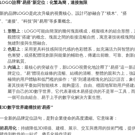
LOGO詮釋“易搭”新定位：化繁為簡，連接無限
新的品牌LOGO是此次升級的視覺核心。設計巧妙融合了“積木”、“搭
”、“連接”、“科技”與“易用”等多重概念。
形態上
：LOGO可能由簡潔的幾何塊面構成，模擬積木的組合形態，
觀體現“搭建”的概念。塊面之間的銜接流暢自然，寓意著技術模塊間
無縫對接與生態融合。
色彩上
：采用更具科技感與現代感的色彩體系，如充滿活力與智慧的
色漸變，或搭配體現創新與能量的輔助色，傳遞出前瞻、可靠、創新
品牌氣質。
內涵上
：最核心的突破在于，新LOGO視覺化地詮釋了“易搭”這一新
牌定位。“易”體現在線條的流暢、結構的清晰、整體的親和力上，強
極簡的用戶體驗和低門檻的操作；“搭”則通過模塊化的設計語言，象
著其技術平臺如同智能積木，能夠靈活、自由、穩固地幫助用戶搭建
屬于自己的3D數字世界。它代表著積木易搭提供的不是單一工具，
一個可自由組合、易于上手的數字化解決方案生態。
讓3D數字世界建構技術‘易搭’”
一全新的品牌定位語句，是對企業使命的高度濃縮。它意味著：
術易用化
：持續降低3D掃描、建模、展示、交互與應用的技術門檻，提
硬件到軟件的一站式、傻瓜化操作流程。