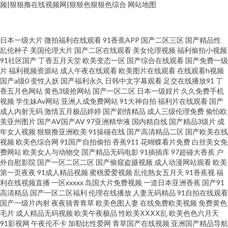
频|狠狠撸在线视频网|狠狠色狠狠色综合
网站地图
日本一级大片
微拍福利在线观看
91香蕉APP
国产二区三区
国产精品性
免费操少妇 国产一区二区久久 91白虎丝袜萝莉 成人av在线网站 97超碰资源
乱伦种子
美国伦理大片
国产二区在线观看
美女伦理视频
福利偷拍小视频
91社区国产
丁香五月天堂
欧美变态一区
国产综合在线观看
国产免费一级
总站 91视频网站在线 国产另类老女人 欧美男女性生活 色宅男宅女91 成人不
片
福利视频资源站
成人午夜在线观看
欧美图片在线观看
在线观看h视频
国产a级0
变性人妖
国产福利永久
日韩中文字幕观看
足交在线播放91
丁
香五月色网站
黄色3级抢网站
国产一区二区
日本一级婬片
久久免费手机
卡一区在线 久久艹伊人 日韩中文字 av小电影导航 国产乱乱一区二区 亚洲三
视频
学生妹Av网站
亚洲人成免费网站
91大神自拍
福利片在线观看
国产
成人内射无码
激情五月极品婷婷
国产剧情精品
成人三级伦理免费
偷怕欧
级性爱 91熟女视领 青青草精品视频 亚洲人成看片网址 大香蕉五月天婷婷 精
美亚州图片
国产AV国产AV
97亚洲精华液
国内精自线
国产精品3级片
成
年女人视频
狠狠撸亚洲欧美
91操碰在线
国产高清精品二区
国产欧美在线
视频
欧美色综合网
91国产自拍偷拍
香蕉911
花蝴蝶看片免费
白丝美女免
品艹爱 韩国无码片 少妇伦精 91黑丝白丝 肏AV91 国产久久综合 久草免费福利
费网站
欧美女人与动物交
国产精品无码电影
91插插库
97超碰大香蕉
户
外自慰影院
国产一区二区二区
国产偷窥盗摄视频
成人动漫网站观看
欧美
在线 人人肏人人 午夜福利三区 AV黄色天堂网 99精品在这里 国产精品日韩精
第一页夜夜
91成人精品视频
蜜桃爱爱视频
乱伦熟女五月天
91香蕉视
福
利在线视频直播
一区xxxxx
岛国大片免费视频
一道日本亚洲香蕉
国产91
高清精品
国产一区二区福利
伦理在线播放
人妻无码精品
91自拍在线观看
品 午夜首页日韩 91狼友网操操 日韩av无码aa 超碰操人妻 久久国产精品在线
国产一级片内射
夜夜骑青青草
欧美色图人妻
在线免费欧美视频
免费黄色
毛片
成人精品无码视频
欧美午夜极品
性欧美ⅩⅩⅩⅩ乱
欧美色色六月天
成人福利第一导航 大香蕉大香蕉9草 欧美另类人妖77 亚洲黄色免费电影 97日
91影视网
午夜伦不卡
加勒比性爱网
青草国产在线视频
亚洲国产精品导航