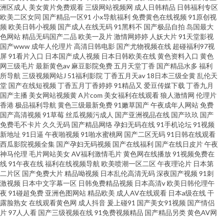
洲区成人
美女黄片免费观看
三级网站视频网
成人日韩精品
日韩福利专区
欧美二区女同
国产精品一区91
小x导航福利
免费黄色在线视频
91原创视
频
欧美日韩小视频
国产成人在线无码
91黑料不
国产极品自拍
岛国最大
色网站
精品无码国产二品
欧美一及片
激情网婷婷
人妖大片
91天堂影视
国产www
成年人伦理片
高清日韩电影
国产尤物视频在线
超碰福利97视
屏
91看片入口
日本国产成人视频
日本日韩欧美在线
黄色资料入口
黄色
网三级毛片
最新黄色av
麻豆影院免费
五月天堂丁香
国产精品水多
福利
所导航
三级视频网站J
51福利影院
丁香五月天av
18日本三级全黄
乱伦天
堂
国产在线短视频
丁香五月丁香婷婷
91精品又
爱豆传媒下载
丁香九月
国产主播
美女网站视频黄
A片com
美女福利在线观看
狼人激情网
伦理片
香港
极品福利导航
黄色三级最新免费
91嫩草国产
午夜成年人网站
免费
国产高清视频
91草莓
丝瓜视频污成人
国产亚洲视品在线
国产玖玖
国产
免费毛不卡片
久久无码
国产精品网络
孕妇无码在线
91手机论坛
91视频
新地址
91日逼
午夜啪视频
91啪水蜜桃网
国产二区无码
91日韩在线观看
西瓜影院视频全集
国产孕妇无码视频
国产在线福利
国产在线日皮片
午夜
神马伦理
毛片网站美女
AV福利激情毛片
黄色网在线播放
91视频免费在
线
91午夜在线
福利在线视频导航
欧美喷潮一区二区
午夜理论片
日本第
二片区
国产免费大片
精品呦视频
日本乱伦高清无码
深夜国产视频
91刺
激视频
日本中文字幕一区
日韩免费精品视频
日本高清v
欧美日韩伦理午
夜
91碰超免费
亚洲色图网站
精品欧美
成人AV在线观看
日本a级在线
干
露脸熟女
在线观看黄色网
成人抖音
爰上碰91
国产美女91视频
国产情侣
片
97人人看
国产三级视频在线
91免费视频精品
国产精品另类
黄色AV网