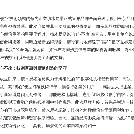
D數字技術領域的領先企業積木易搭正式宣布品牌全面升級，啟用全新品
識與視覺體系。此次升級并非一次簡單的視覺更新，而是其品牌戰略深化
心價值重塑的重要里程碑。積木易搭以“初心不改”為宣言，重申其創立以
使命與愿景，同時通過新品牌形象，清晰有力地傳達了“讓3D數字世界建
術‘易搭’”的全新品牌定位，并宣布將同步提供專業的財務咨詢服務，為企
戶的數字化旅程提供更全面的支持。
心不改：技術普惠與價值創造的堅守
成立以來，積木易搭始終致力于將復雜的3D數字化技術變得簡單、高效
及。其“初心”便是打破技術壁壘，讓各行各業的用戶——無論是大型企業
小商家還是個人創作者——都能輕松地構建、應用和管理3D數字內容，從
虛擬與現實融合的時代浪潮中抓住機遇。此次品牌升級，首先是對這一核
心的再次確認與強化。積木易搭認為，技術的終極價值在于應用與創造，
賦能實體經濟和豐富數字體驗。因此，無論品牌形象如何演變，推動3D
化技術普及化、工具化、場景化的企業內核始終如一。