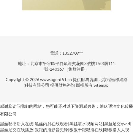
電話：1352709**
地址：北京市平谷區平谷鎮迎賓花園3號樓1至3層111
號-240367（集群注冊）
Copyright © 2026
www.agent51.cn
提供財務咨詢
北京程極標網絡
科技有限公司
提供財務咨詢
版權所有
Sitemap
感谢您访问我们的网站，您可能还对以下资源感兴趣：迪庆诵泊文化传播
有限公司
黑丝秘书后入在线|黑丝内射在线观看|黑丝喷水视频网站|黑丝足交qvod|
黑丝足交在线播放|狠狠的撸影音先锋|狠狠干狠狠撸在线|狠狠撸人人视