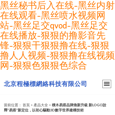
黑丝秘书后入在线-黑丝内射
在线观看-黑丝喷水视频网
站-黑丝足交qvod-黑丝足交
在线播放-狠狠的撸影音先
锋-狠狠干狠狠撸在线-狠狠
撸人人视频-狠狠撸在线视频
网-狠狠色狠狠色综合
北京程極標網絡科技有限公司
當前位置：
首頁
>
產品大全
>
積木易搭品牌煥新升級 新LOGO詮
釋“易搭”新定位，以初心驅動3D數字世界建構技術