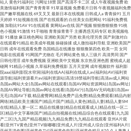
站人
黄色91福利社
污网址18禁
国产高清不卡二区
成人午夜视频免费
欧
美激情福利网
国产青青青草
91草逼视频
免费看片日韩
午夜视频福利免费
国产嫩草视频在线
69叉叉叉
最新日本在线视频
日韩成人a
青青操91
五月
天婷婷
91短视频在线
国产在线观看的
白丝美女自慰网站
91福利免费视
频
加勒比91AV
91在线观看
黄网站av在线
国产视频
狠狠擼狠狠擼
91桃
色小视频
91激情
91干啪啪
青青操青青干
主播诱惑无码专区
欧美视频电
影
91播放
麻豆桃色网站
亚洲欧美国产另类
欧美伦理另类
国产刺激对白
在线观看91精品
欧美成年视频
操碰操揉
成人微拍福利导航
亚洲欧美国产
日韩
成年在线观看免费
岛国精品在线播放
狠狠撸第四色
欧美一页
女同
电影在线观看
91网国产尤物在
毛片网站黄色
狼人三级片
高清男同
国产
日韩伦理淫
成年免费视频
亚洲欧美中文视频
东京热亚洲色图
蜜桃成人超
碰网
91精品小视频
久草福利免费视影
五月天堂网
成年视频软件
福利影
院aaa|福利影院水帘洞|福利在线AA|福利在线成人av|福利站AV|福利资
源导航|福利资源看片av|福利资源站|高清18禁福利导航|高清av成人网站
岛国av网站大全|岛国av网站在线观看|岛国AV网站资源网站|岛国av网址|
岛国AV网址导航|岛国av网址在线看|岛国AV污|岛国AV无码电影|岛国av
无毛|岛国AV下载
精品蜜臀网|精品免费产品免费|精品免费观看|精品内射
网络|精品欧美主播国产|精品片国产|精品人黄色|精品人妻|精品人妻SM
在线|精品人妻一区二
精品在线播放|精品在线观看成人|精品在线一区二
区|精品中文字幕映国产|精品自拍视频在线|精品综合色在线观看|九九国
产二区|九九国产精品视频|九九精品免费|九九精品在线观看
亚州A片观
看|亚州TV黄色|亚州TV狼嘟嘟|亚州成人片|亚州成人综合|亚州福利A片|
亚州高清色图|亚州黄色TV|亚州黄色电影|亚州黄色精品
97久久人妻妻人