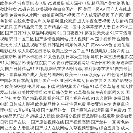
欧美色淫
波多野结依电影
91狠狠撸
成人深夜电影
精品国产美女剃毛
加
勒比熟女
91碰在线
欧美裸模
萌白酱国产一区
美国一级AV
国产人在线成
韩在线 国产性爱一区 欧美激情8p 日本熟妇色视频 亚洲另类调教 91操操 97色
免费
免费黄色A片网址
微拍福利国产视频
国产人成无码视频
国产原创区
色花堂
在线免费黄A片
久草福利
乱伦家庭
成人午夜免费视频
人妖射精
国
色影视 岛国成人福利影院 精品人妻久久观看 肏屄二区 不卡无码日韩 久草精
产屁屁
国产精品天干天
国产精品午夜一区
中文字幕无码人妻
日本不卡二
区
国产日韩91
久草福利视频网
91日日夜夜91
超碰碰天天操
91草草酒店
视频
韩日一区二区
国产激情视频网站
成人视频日本
茄子视频污
亚洲色
品国产 激情欧美97 蜜桃91视频 日本韩国A片 午夜香蕉av影院 91伦理 AAA国
欲天天
成人丝瓜视频下载
日韩逼网
精东传媒入口
黄wwww色
香港伦理
电影在线
成人影院在线播放
欧美足交一区二区
91视频电影
另类四虎
亚
产999 超碰青娱乐奇米 国产精品天天干 精品久久不卡 欧美性爱亚洲色图 久久
洲东京热
国产不卡在线
91九色视频
日本天堂视频导航
日本三级光棍影院
91大神精品
欧美怡红院院二区
爱豆传媒观看网站
综合日韩欧美
草逼网首
页
国产日韩精品91
91视频网站在线
69性影院
福利资源在线
91自拍最新
日ab 欧美日韩ww 亚洲艹视频 91网站久久 日本韩国颜射 91女同 wwww污 狠
网址
青青草国产成人
黄色岛国网站
欧美一xxxxx
欧美gayv
91色情激情网
中国韩国日本高清
国产国产一区
亚洲欧洲成人
日韩在线
久久国产影视综
狠插资源网 玖玖资源中文字幕 日本生活片 午夜神马福利51 91模特磁力 成人
合
欧美69潮喷
伦理片app下载
激情视频国产精品
91草莓久草超碰
成人性
爱aa影院
欧美性爱插插
欧美日韩色黄片
91草莓影院
午夜电影网久久
国
产丝袜美女
国产精彩视频
操碰视屏
国产福利在线
91久久影院
免费日韩
依人在线 豆花黄色片 久草av电影 日韩情爱网 偷拍午夜福利 肏屄二区 国产女
电影
日韩成人影视
欧美精品性交
午夜宅男免费
另类亚洲色情
家庭乱伦
理电影
91草B草B视频
国产精品熟女一
国产巨乳在线观看
四虎免费91
国
人3p 久草欧美性爱 免费成人 青青草中文娱乐网 午夜影院黄色的 91黑人在线
内精品无码短片
超碰成人操操
欧美猛交视频
西瓜影院在线观看
欧美做受
日韩
国产在线一
国产原创视频在线
国产视频高清
国产丝袜一区
黄色av
网址大全
人妻乱视
国产成人在线网站
久草视频资源站
综合五月香
成人
www夜夜撸av 久色成人网 欧美韩日一区2 亚洲五码蜜桃 91一起c 亚洲性爱欧