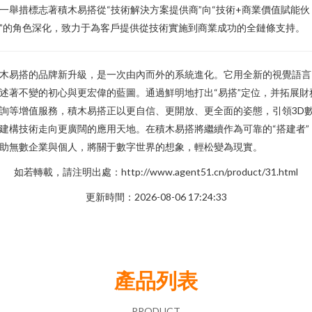
一舉措標志著積木易搭從“技術解決方案提供商”向“技術+商業價值賦能伙
”的角色深化，致力于為客戶提供從技術實施到商業成功的全鏈條支持。
木易搭的品牌新升級，是一次由內而外的系統進化。它用全新的視覺語言
述著不變的初心與更宏偉的藍圖。通過鮮明地打出“易搭”定位，并拓展財
詢等增值服務，積木易搭正以更自信、更開放、更全面的姿態，引領3D
建構技術走向更廣闊的應用天地。在積木易搭將繼續作為可靠的“搭建者”
助無數企業與個人，將關于數字世界的想象，輕松變為現實。
如若轉載，請注明出處：http://www.agent51.cn/product/31.html
更新時間：2026-08-06 17:24:33
產品列表
PRODUCT