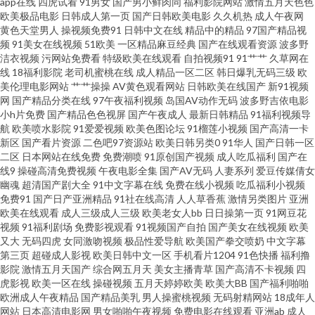
app在线
四虎试看
91男女
国产男小鲜肉同
福利影院网站
激情五月天色色
欧美极品电影
日韩成人第一页
国产日韩欧美电影
久久机热
成人午夜网
美 97资源美女 海角社区尤物 久久资源站导航 日韩3级片 性爱WWW 91大神
黄色天堂男人
操视频免费91
日韩中文在线
精品中的精品
97国产精品视
频
91美女在线视频
51欧美
一区精品麻豆经典
国产在线观看资源
波多野
洁衣视频
污网站免费看
特级欧美在线观看
自拍视频91
91艹艹
久草网在
网站 AV午夜网 国产精品在线久久 91娱乐综合 国产精品二期 91香蕉在线 97
线
18福利影院
老司机蜜桃在线
成人精品一区二区
韩日爆乳无码三级
欧
美伦理电影网站
艹艹操操
AV黄色观看网站
日韩欧美在线国产
新91视频
资源欧美 国产精选第25页 久久性交网 人人摸人人 微拍秒拍福利99 91夜射猫
网
国产精品分类在线
97午夜福利视频
岛国AV动作无码
波多野吉依电影
小h片免费
国产精品色色视屏
国产午夜成人
最新日韩精品
91福利视频导
航
欧美喷水影院
91爱爱视频
欧美色图论坛
91榴莲小视频
国产高清一卡
成人柠檬导航 国产系列中文 老湿机美女福利 超碰在线人 韩国av中文字幕 日
新区
国产看片资源
二色吧97资源站
欧美日韩另类0
91华人
国产日韩一区
二区
日本网站在线免费
免费潮喷
91原创国产视频
成人吃瓜福利
国产在
本国产片区 午夜电影日韩 日韩城人电影 91人妻资源总站 超碰中文人妻 韩日
线9
操碰高清免费视频
午夜电影全集
国产AV无码
人妻系列
爱豆传媒倩女
幽魂
超清国产剧大全
91中文字幕在线
免费在线小视频
吃瓜福利小视频
免费91
国产日产亚洲精品
91社在线高清
人人草香蕉
激情另类图片
亚洲
有码 男人资源 日韩肏道 香焦污网站 AV女人天堂影院 国产第一页在线 大香蕉
欧美在线观看
成人三级成人三级
欧美老女人bb
日日操第一页
91网豆花
视频
91福利剧场
免费影视观看
91视频国产自拍
国产美女在线视频
欧美
视频99 久久精品六 欧美少妇第一页 AV一区二区AV 国语不卡肏屄视频 欧美成
又大
无码四虎
女同激吻视频
极品性爱导航
欧美国产拳交喷奶
中文字幕
第三页
超碰成人影视
欧美日韩中文一区
手机看片1204
91色快播
福利撸
影院
激情五月天国产
综合网五月天
美女主播青草
国产高清不卡视频
四
人性交 午夜性伦理视频 91真人在线实操 成人无码影视 黄色福利影院 www99
虎影视
欧美一区在线
操碰视频
五月天婷婷欧美
欧美大BB
国产福利啪啪
欧洲成人午夜精品
国产精品美乳
男人操蜜桃视频
无码射精网站
18成年人
肏 国产视频51 欧美日韩在线免费 先锋色资源 www青青操 日韩和欧美123 91
网站
日本高清电影网
男女啪啪午夜视频
免费电影在线观看
亚洲ab
成人