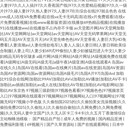
人妻|97久久人人搞|97久久香蕉国产线|97久久性爱精品视频|97久久一级
片|97久碰人妻|97久热人妻|97久人妻|97玖玖综合在线|97就去色色
在线
crm成人|在线VA免费看成|在线va无卡无码高清|在线v片免费观看|在线v
片免费观看视频|在线www最新版资源|在线播放69热精品视频|在线播放
91|在线播放ww|在线播放不占内存不卡顿
av天堂图片网|AV天堂网加勒
比|AV天堂网网址|av天堂网站|av天堂网址|AV天堂无码苹果网|AV天堂无
码五月花|AV天堂五月天|AV天堂先锋色色|AV天堂香蕉
人妻巨大乳HD免
费看|人妻浪潮av|人妻伦情欲电车|人妻人人澡|人妻日韩|人妻日韩欧美综
合制服|人妻上司|人妻少妇69式99偷拍|人妻少妇被猛烈进入中文|人妻少
妇精品无码专区啵多
a级片网|A级片网站|A级片网址|A级视频免费在线观
看|A级网址|A级无码|A级无毛|a级午夜|A级亚洲|A级在线观看A
岛国av
在线久久|岛国AV在线看|岛国av在线爽片|岛国av在线资源|岛国AV资源|
岛国AV资源网|岛国av资源网站|岛国A级毛片|岛国A片97|岛国dvd
加勒
比91综合在线网|加勒比99AV|加勒比AVv|加勒比AV播放|加勒比AV不卡|
加勒比av插插|加勒比av成人在线|加勒比AV导航|加勒比AV电影网站|加
勒比AV东京热
97视频三级剧情|97视频色看看|97视频色色|97视频首页
入口|97视频网在线观看|97视频网站|97视频网站入口|97视频网址|97视
频无码|97视频小学色版
久久偷拍国2025的|久久偷拍美女洗澡视频|久久
偷拍免费2025|久久偷拍人|久久偷拍自偷拍|久久网免费|久久网免费视
频|久久无码人妻中文国产|久久无人区卡三卡4卡|久久五月丁香激情综合
主站蜘蛛池模板：
国产精品自产拍
|
成年人免费的视频
|
国内精品亚洲
|
免费福利影视
|
69视频污
|
国产久草资源站
|
国产在线观看网站
|
日本中