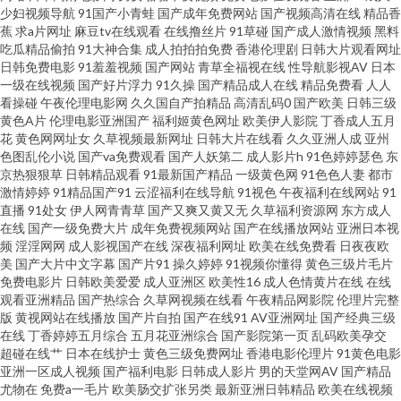
少妇视频导航
91国产小青蛙
国产成年免费网站
国产视频高清在线
精品香
蕉
求a片网址
麻豆tv在线观看
在线撸丝片
91草碰
国产成人激情视频
黑料
经典三级 超碰在线网站 国内视频自拍 操操无码 日本啪啪视频 狠狠草2026 亚
吃瓜精品偷拍
91大神合集
成人拍拍拍免费
香港伦理剧
日韩大片观看网址
日韩免费电影
91羞羞视频
国产网站
青草全福视在线
性导航影视AV
日本
洲最大天堂观看 超碰人碰 A片欧美传媒 国产红杏导航 91熟女热 国产精品
一级在线视频
国产好片浮力
91久操
国产精品成人在线
精品免费看
人人
看操碰
午夜伦理电影网
久久国自产拍精品
高清乱码0
国产欧美
日韩三级
黄色A片
伦理电影亚洲国产
福利姬黄色网址
欧美伊人影院
丁香成人五月
1000 久草视频免费福利 日本毛茸茸 在线观看淫国产 超碰免费人人妻 91黄色
花
黄色网网址女
久草视频最新网址
日韩大片在线看
久久亚洲人成
亚州
色图乱伦小说
国产va免费观看
国产人妖第二
成人影片h
91色婷婷瑟色
东
仓库 超碰人人人妻 欧美激情内射 国产成人黄色在线 91美女免费黑料 大香蕉
京热狠狠草
日韩精品观看
91最新国产精品
一级黄色网
91色色人妻
都市
激情婷婷
91精品国产91
云涩福利在线导航
91视色
午夜福利在线网站
91
直播
91处女
伊人网青青草
国产又爽又黄又无
久草福利资源网
东方成人
在线久久 欧美肏屄 午夜大片 成人性交影片 黄色免费网站看片 三级片小说五
在线
国产一级免费大片
成年免费视频网站
国产在线播放网站
亚洲日本视
频
淫淫网网
成人影视国产在线
深夜福利网址
欧美在线免费看
日夜夜欧
月天 超碰老逼 黑料老司机精品 日韩第1页 超碰人人干人人 操逼网站三级 精品
美
国产大片中文字幕
国产片91
操久婷婷
91视频你懂得
黄色三级片毛片
免费电影片
日韩欧美爱爱
成人亚洲区
欧美性16
成人色情黄片在线
在线
观看亚洲精品
国产热综合
久草网视频在线看
午夜精品网影院
伦理片完整
不卡久久不卡 人操人操人妻 香蕉91TV 97黃色网 国产不卡无马 51黑料偷拍
版
黄视网站在线播放
国产片自拍
国产在线91
AV亚洲网址
国产经典三级
在线
丁香婷婷五月综合
五月花亚洲综合
国产影院第一页
乱码欧美孕交
含羞草av社区 91永久入口网址 岛国91线观看 日韩磁力链接 尤物网成人 欧美
超碰在线艹
日本在线护士
黄色三级免费网址
香港电影伦理片
91黄色电影
亚洲一区成人视频
国产福利电影
日韩成人影片
男的天堂网AV
国产精品
尤物在
免费a一毛片
欧美肠交扩张另类
最新亚洲日韩精品
欧美在线视频
人妖毛片A片 亚洲丝袜色图 超碰人17C 激情AV春色 91免费网站观看 国产97