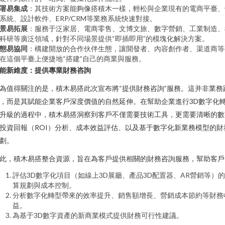
署易集成
：其技術方案能夠像搭積木一樣，輕松與企業現有的電商平臺、
系統、設計軟件、ERP/CRM等業務系統快速對接。
景易拓展
：服務于泛家居、電商零售、文博文旅、數字營銷、工業制造、
科研等廣泛領域，針對不同場景提供“即插即用”的模塊化解決方案。
態易協同
：構建開放的合作伙伴生態，讓開發者、內容創作者、渠道商等
在這個平臺上便捷地“搭建”自己的商業與服務。
能新維度：提供專業財務咨詢
為值得關注的是，積木易搭此次宣布將“提供財務咨詢”服務。這并非業務
，而是其賦能企業客戶深度價值的自然延伸。在幫助企業進行3D數字化
升級的過程中，積木易搭洞察到客戶不僅需要技術工具，更需要清晰的數
投資回報（ROI）分析、成本效益評估、以及基于數字化新業務模型的財
劃。
此，積木易搭整合資源，旨在為客戶提供相關的財務咨詢服務，幫助客戶
評估3D數字化項目（如線上3D展廳、產品3D配置器、AR營銷等）
算規劃與成本控制。
分析數字化轉型帶來的效率提升、銷售額增長、營銷成本節約等財務
益。
為基于3D數字資產的新商業模式提供財務可行性建議。