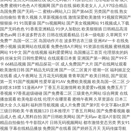
免费
蜜桃91色色
A片视频网
国产自在线
操欧美老女人
人人97综合精品
岛国免费
国产无码一二
蜜桃tv网站入口
国产第66页
另类国产在线
熟女
碰在线激情影音 老司机福利天堂 无码熟妇人妻AV av新址 黑丝国产在线 五月
自拍偷拍
青青久视频
久草新视频在线
激情深爱欧美激情
91视频官网国产
狠狠操-91
91我要操
国产ts视频网站
国产美女视频网站
91视频成人下载
婷婷社区 Avtt成人网 伦理片大香蕉 日本黄页视频 97亚洲涩 欧美成人影 麻豆
国产无码色色
91香蕉亚洲精品
91伊人加勒比
欧美狠狠插
日韩精品高清
黄色av网
日本波多野吉衣
日韩在线观看精品
日本一级电影
久草网页
97
免费艹
岛国一区二区
岛国动作片在
波多野吉衣三级
亚洲AV一卡
在线免
区91 午夜理论影院 www国产com 黄色免费网站网址 91精品一区 国产在线欧
费小视频
搞黄网站在线观看
免费色情A片网扯
91资源在线视频
蜜桃视频
网站
91中文
国产在线视频
福利爱爱网址
岛国搬运工首页
伦理朋友的妈
日本a片中文字幕 豆花av 91夫妻交换 蜜桃视频黄 91高清系列 欧美无毒在线
妈
丝袜女同
日韩性爱网址
在线观看日本黄
亚洲国产第一网站
国产99不
卡
66精品视频
国产精品探花一区
成人免费国产大片
国产在线网址观看
欧美激情日韩
国产精品无码亚洲
国产一区二区黄片
喷潮一区
福利姬足交
日韩午夜成人无码 影音先锋色情影院 五月天黄色视频 99re视频 黄色网入口
在线看
成人午夜网址
五月花无码视频
青青草国产
欧美日韩乱
国产屁屁
第一页
91国产视频网
性爱草逼91AV
免费欧美视频
欧美岛国一区二区
少
站 午夜婷婷激情 国产不卡在线一区 三级金典91 91网站在线入口 国产日韩精
妇喷水18禁
51漫画APP
丁香五月花激情网
欧美爱爱tv视频
免费五月丁
香视频
97香蕉超级碰碰
国产免费看二区
三级黄色片网站
综合网黄
在线
播放观看
欧美电影在线
伦理片在哪里看
蜜桃午夜网
久草资源在
日本三
品久久 四虎中文字幕 bt成人 欧美精品13 AV天堂伦理电影 第一福利 日韩妇女
级大全
久久福利
福利所导航视频
成人片免费
国产第9页
中文字幕bt原声
三级日韩欧美
午夜视频123
日本推理片
丁香五月网站
国产免费看视频
极
性影城 肏屄久久 五月丁香成人社区 久草热久草com 成人在线不卡 日本A网址
品成人色
成人黑料自拍
国产日韩欧美网站
国产无码av
老湿A片影院
国产
精品自拍偷拍
牛牛影院A片
日韩无码视频网站
都市激情变态另类
男女91
视频
字幕在线精品播放
免费国产在线看
国产婷婷五月天
无码传媒导航
91国内在线视频 国产97网 青娱乐打炮 色中色第一社区 91视色 蜜臀综合91色