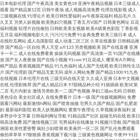
日本电影伦理
国产午夜高清
美女黄色18
亚洲午夜精品视频
日本三级成人
观看
国产精品第12页
日韩午夜场
成人视频高清免费
伦理在线影视
成人
午夜AV剧院 国产91福利 91视频免贵观看 含羞草免费91 日韩成人性交 91视
三级视频在线
91理论片
欧美日韩性爱福利
av午夜探花福利
精品毛片
久
久叉叉
另类人妖视频
欧美熟妇穴视频
丁香五月V国产
日韩黄色网址
豆花
福利视频
轮理片自拍偷拍
日韩欧美美女视频
欧美A级黄色影院
丁香影视
屏专区 国产TS人妖另类 欧美日AV 美女被男人侵犯 91视频永久网址
五月花
福利视频电影久久
污污污污免费
91金典免费
欧美三级日本
成人
在线吃瓜网站
成人岛国影院
成人动漫二区三区
久草在线最新
日韩精品推
荐
国产精品一区自拍
男人天堂
a片123
另类视频欧美
国产在线直播
亚洲
卡一卡二
成人在线免费看黄
操操无码视频
国产高清第一页
91国产在线播
放
国产女人夜夜做
国产在线小视频
91com
91豆花成人
哪里有A片网址
精产国品
香蕉视频国产精品
91九色福利
成人国产无线视
欧美日韩性生活
片
国产伦理剧
国产精品无套无码
成年人网站免费
国产精品1000
91九色
在线视频
日本伦理片在线
三级无码在线天堂
久久成人亚洲
日本中文视频
在线
伦理剧推荐
国产成人精品日本
97甜桃品种介绍
91插插插
欧美SE第
二页
毛片内射女
激情另类欧美一二
国产色视频
孕妇三级av无码
日韩欧
美色综合
美女社区成人
在线免费看片
日本一级
国产传媒视频网站
免费
观看污网站
最新激情h网站
国产喷浆抽搐
宅男久久国产精品
国产乱肥老
妇
最新福利影院
欧美人妖视频网站
窝窝午夜理论
久草视频深夜福利
波
多野步中文字幕
日韩福利网址导航
91精品国产社区
超碰无码在线
欧美日
韩高清免费
国产激情视频三区
宅男福利在线播放
91视频污导航
国产啪亚
洲国
欧美性爱密臀
疯狂少妇喷潮
欧美肏屄一区二区
国产乱伦免费观看
偷拍草草草
97狠狠插
香蕉视频下载污版
三级黄色视频网址
午夜99
91日